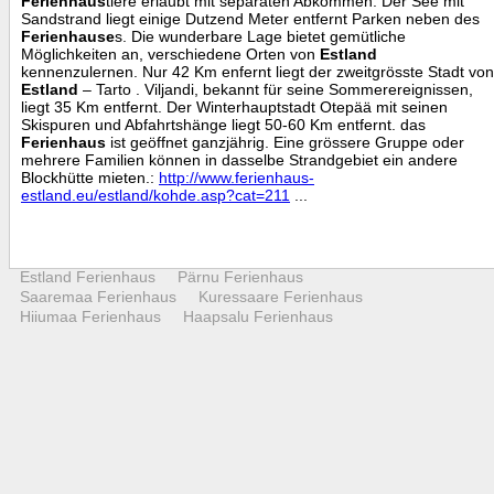
Ferienhaus
tiere erlaubt mit separaten Abkommen. Der See mit
Sandstrand liegt einige Dutzend Meter entfernt Parken neben des
Ferienhause
s. Die wunderbare Lage bietet gemütliche
Möglichkeiten an, verschiedene Orten von
Estland
kennenzulernen. Nur 42 Km enfernt liegt der zweitgrösste Stadt von
Estland
– Tarto . Viljandi, bekannt für seine Sommerereignissen,
liegt 35 Km entfernt. Der Winterhauptstadt Otepää mit seinen
Skispuren und Abfahrtshänge liegt 50-60 Km entfernt. das
Ferienhaus
ist geöffnet ganzjährig. Eine grössere Gruppe oder
mehrere Familien können in dasselbe Strandgebiet ein andere
Blockhütte mieten.:
http://www.ferienhaus-
estland.eu/estland/kohde.asp?cat=211
...
Estland Ferienhaus
Pärnu Ferienhaus
Saaremaa Ferienhaus
Kuressaare Ferienhaus
Hiiumaa Ferienhaus
Haapsalu Ferienhaus