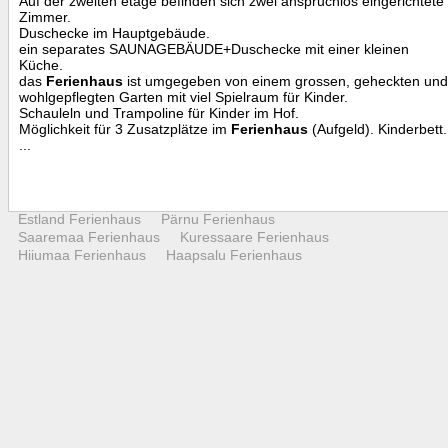
Auf der zweiten etage befinden sich zwei anspruchlos eingerichtete
Zimmer.
Duschecke im Hauptgebäude.
ein separates SAUNAGEBÄUDE+Duschecke mit einer kleinen
Küche.
das
Ferienhaus
ist umgegeben von einem grossen, geheckten und
wohlgepflegten Garten mit viel Spielraum für Kinder.
Schauleln und Trampoline für Kinder im Hof.
Möglichkeit für 3 Zusatzplätze im
Ferienhaus
(Aufgeld). Kinderbett.
...
Estland Ferienhaus
Pärnu Ferienhaus
Saaremaa Ferienhaus
Kuressaare Ferienhaus
Hiiumaa Ferienhaus
Haapsalu Ferienhaus