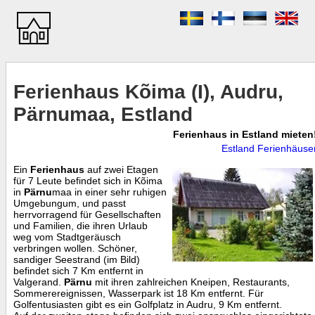
Ferienhaus Kõima (I), Audru,
Pärnumaa, Estland
Ferienhaus in Estland mieten
Estland Ferienhäuse
Ein
Ferienhaus
auf zwei Etagen
für 7 Leute befindet sich in Kõima
in
Pärnu
maa in einer sehr ruhigen
Umgebungum, und passt
herrvorragend für Gesellschaften
und Familien, die ihren Urlaub
weg vom Stadtgeräusch
verbringen wollen. Schöner,
sandiger Seestrand (im Bild)
befindet sich 7 Km entfernt in
Valgerand.
Pärnu
mit ihren zahlreichen Kneipen, Restaurants,
Sommerereignissen, Wasserpark ist 18 Km entfernt. Für
Golfentusiasten gibt es ein Golfplatz in Audru, 9 Km entfernt.