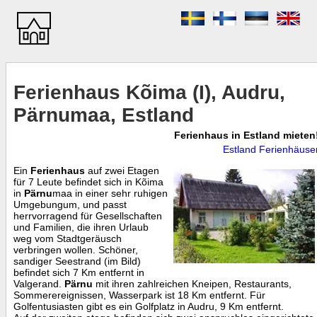
Ferienhaus Kõima (I), Audru,
Pärnumaa, Estland
Ferienhaus in Estland mieten
Estland Ferienhäuse
Ein
Ferienhaus
auf zwei Etagen
für 7 Leute befindet sich in Kõima
in
Pärnu
maa in einer sehr ruhigen
Umgebungum, und passt
herrvorragend für Gesellschaften
und Familien, die ihren Urlaub
weg vom Stadtgeräusch
verbringen wollen. Schöner,
sandiger Seestrand (im Bild)
befindet sich 7 Km entfernt in
Valgerand.
Pärnu
mit ihren zahlreichen Kneipen, Restaurants,
Sommerereignissen, Wasserpark ist 18 Km entfernt. Für
Golfentusiasten gibt es ein Golfplatz in Audru, 9 Km entfernt.