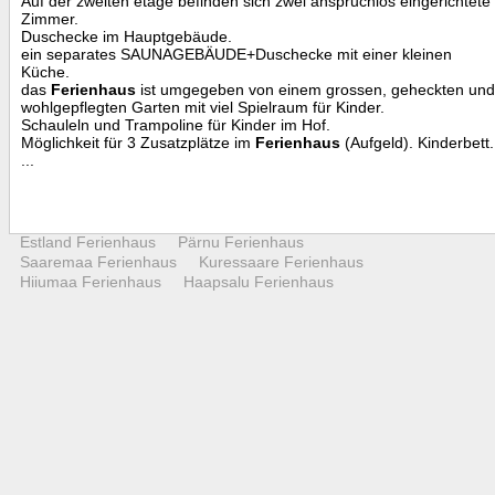
Auf der zweiten etage befinden sich zwei anspruchlos eingerichtete
Zimmer.
Duschecke im Hauptgebäude.
ein separates SAUNAGEBÄUDE+Duschecke mit einer kleinen
Küche.
das
Ferienhaus
ist umgegeben von einem grossen, geheckten und
wohlgepflegten Garten mit viel Spielraum für Kinder.
Schauleln und Trampoline für Kinder im Hof.
Möglichkeit für 3 Zusatzplätze im
Ferienhaus
(Aufgeld). Kinderbett.
...
Estland Ferienhaus
Pärnu Ferienhaus
Saaremaa Ferienhaus
Kuressaare Ferienhaus
Hiiumaa Ferienhaus
Haapsalu Ferienhaus